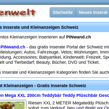
Startseite
Neues Inserat
is Inserate und Kleinanzeigen Schweiz
nlos Kleinanzeigen inserieren auf
PINwand.ch
PINwand.ch
- das gratis Inserate Portal der Schweiz m
tleistungen; Autos, Fahrzeuge, Velos; Wohnungen, Immo
idung, Accessoires; Babyartikel, Kinderwelt; Freizeit, S
elt und Tierbedarf; Beauty, Bücher, DVD und Ticket.
s Inserate und Kleinanzeigen Kategorien finden Sie auch 
ut Kleinanzeigen - Gratis Inserate Schweiz
en Mega XXL 200cm Teddybär Teddy Plüschbär Ges
Riesen XXL 2 METER Megateddy Plüsch T
sofort zum Verkauf. Neu und direkt vor Or