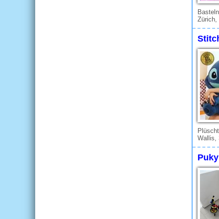
Basteln
Zürich,
Stitc
Plüscht
Wallis,
Puky