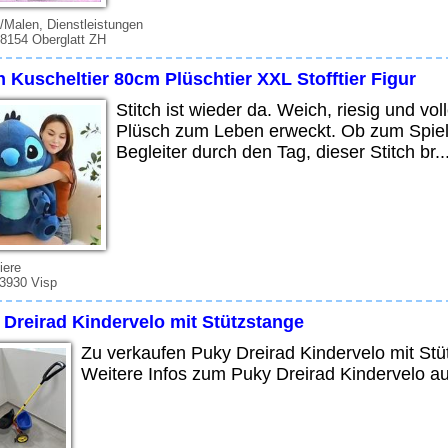
/Malen, Dienstleistungen
 8154 Oberglatt ZH
h Kuscheltier 80cm Plüschtier XXL Stofftier Figur
Stitch ist wieder da. Weich, riesig und v
Plüsch zum Leben erweckt. Ob zum Spiele
Begleiter durch den Tag, dieser Stitch br..
iere
 3930 Visp
 Dreirad Kindervelo mit Stützstange
Zu verkaufen Puky Dreirad Kindervelo mit Stü
Weitere Infos zum Puky Dreirad Kindervelo au