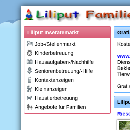
Liliput Inseratemarkt
Grat
Job-/Stellenmarkt
Koste
Kinderbetreuung
www.
Hausaufgaben-/Nachhilfe
Diens
Bekle
Seniorenbetreuung/-Hilfe
Tierw
Kontaktanzeigen
Grati
Kleinanzeigen
Haustierbetreuung
Lilip
Angebote für Familien
Ries