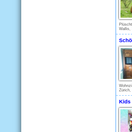
Plüscht
Wallis,
Schö
Wohnz
Zürich,
Kids