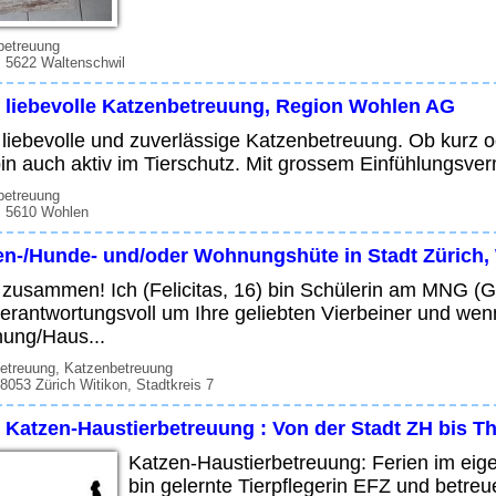
betreuung
 5622 Waltenschwil
e liebevolle Katzenbetreuung, Region Wohlen AG
 liebevolle und zuverlässige Katzenbetreuung. Ob kurz od
in auch aktiv im Tierschutz. Mit grossem Einfühlungsver
betreuung
, 5610 Wohlen
en-/Hunde- und/oder Wohnungshüte in Stadt Zürich
 zusammen! Ich (Felicitas, 16) bin Schülerin am MNG 
erantwortungsvoll um Ihre geliebten Vierbeiner und wenn
ung/Haus...
etreuung, Katzenbetreuung
 8053 Zürich Witikon, Stadtkreis 7
 Katzen-Haustierbetreuung : Von der Stadt ZH bis Th
Katzen-Haustierbetreuung: Ferien im ei
bin gelernte Tierpflegerin EFZ und betreu