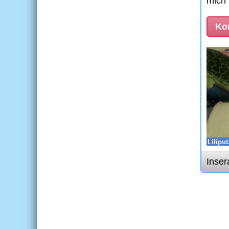
mich 
Kon
Inser