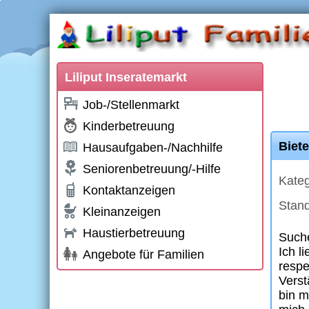
Liliput Inseratemarkt
Job-/Stellenmarkt
Kinderbetreuung
Biete
Hausaufgaben-/Nachhilfe
Seniorenbetreuung/-Hilfe
Kateg
Kontaktanzeigen
Stand
Kleinanzeigen
Haustierbetreuung
Suche
Ich l
Angebote für Familien
respe
Verst
bin m