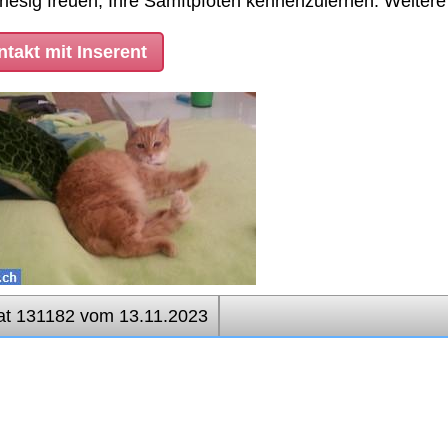
riesig freuen, Ihre Samftpfoten kennenzulernen. Weitere
takt mit Inserent
at 131182 vom 13.11.2023