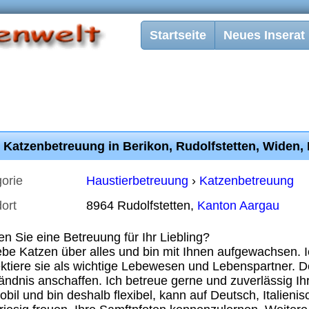
Startseite
Neues Inserat
 Katzenbetreuung in Berikon, Rudolfstetten, Widen, 
orie
Haustierbetreuung
›
Katzenbetreuung
ort
8964 Rudolfstetten,
Kanton Aargau
n Sie eine Betreuung für Ihr Liebling?
iebe Katzen über alles und bin mit Ihnen aufgewachsen. Ic
ktiere sie als wichtige Lebewesen und Lebenspartner. D
ändnis anschaffen. Ich betreue gerne und zuverlässig Ih
obil und bin deshalb flexibel, kann auf Deutsch, Italie