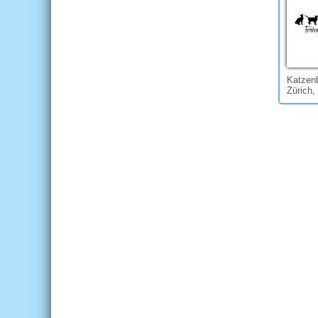
Katzenb
Zürich,