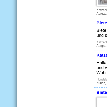
Katzen
Aargau,
Biet
Biete
und b
Katzen
Aargau
Katz
Hallo
und v
Wohn
Hundeb
Zürich,
Biete