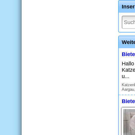
Inse
Weit
Biet
Hallo
Katze
u...
Katzen
Aargau,
Biet