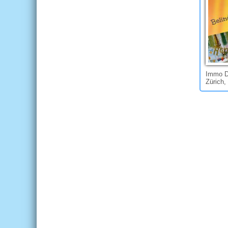
Immo Di
Zürich,