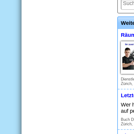
Weite
Räum
Dienstl
Zürich,
Letz
Wer h
auf p
Buch Di
Zürich,