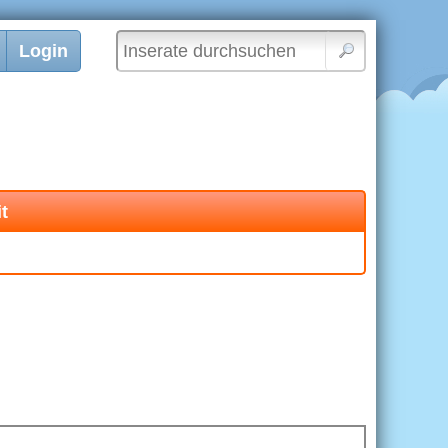
Login
t