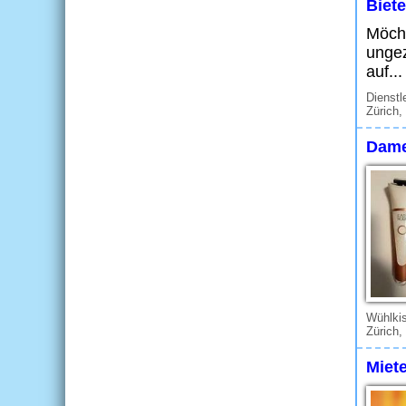
Biet
Möcht
ungez
auf...
Dienstl
Zürich,
Dame
Wühlkis
Zürich,
Miet