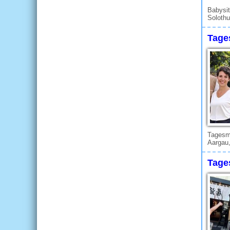
Babysit
Solothu
Tage
Tagesmu
Aargau,
Tages