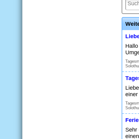
Weit
Liebe
Hallo
Umgeb
Tagesmu
Solothu
Tages
Liebe
einer
Tagesmu
Solothu
Feri
Sehr 
einen