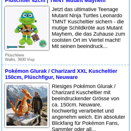
Plüschtier 42cm | TMNT Mutant Mayhem
Jetzt das ultimative Teenage
Mutant Ninja Turtles Leonardo
TMNT Kuscheltier sichern - die
mutige Schildkröte aus Mutant
Mayhem, die das Zuhause zum
coolsten Ort im Viertel macht!
Mit seinen beeindruck...
Plüschtiere
Wallis, 3930 Visp
Pokémon Glurak / Charizard XXL Kuscheltier
150cm, Plüschfigur, Neuware
Riesiges Pokémon Glurak /
Charizard Kuscheltier mit
beeindruckender Grösse von
ca. 150cm. Neuware,
hochwertig verarbeitet und
angenehm weich. Ein absoluter
Blickfang für Pokémon Fans,
Sammler oder all...