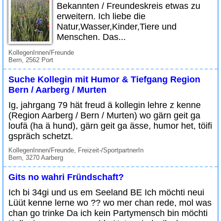
Bekannten / Freundeskreis etwas zu
erweitern. Ich liebe die
Natur,Wasser,Kinder,Tiere und
Menschen. Das...
KollegenInnen/Freunde
Bern, 2562 Port
Suche Kollegin mit Humor & Tiefgang Region
Bern / Aarberg / Murten
Ig, jahrgang 79 hät freud ä kollegin lehre z kenne
(Region Aarberg / Bern / Murten) wo gärn geit ga
loufä (ha ä hund), gärn geit ga ässe, humor het, töifi
gspräch schetzt.
KollegenInnen/Freunde, Freizeit-/SportpartnerIn
Bern, 3270 Aarberg
Gits no wahri Fründschaft?
Ich bi 34gi und us em Seeland BE Ich möchti neui
Lüüt kenne lerne wo ?? wo mer chan rede, mol was
chan go trinke Da ich kein Partymensch bin möchti