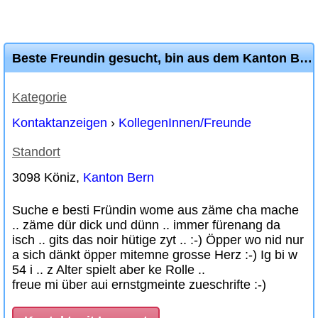
Beste Freundin gesucht, bin aus dem Kanton Bern
Kategorie
Kontaktanzeigen
›
KollegenInnen/Freunde
Standort
3098 Köniz,
Kanton Bern
Suche e besti Fründin wome aus zäme cha mache
.. zäme dür dick und dünn .. immer fürenang da
isch .. gits das noir hütige zyt .. :-) Öpper wo nid nur
a sich dänkt öpper mitemne grosse Herz :-) Ig bi w
54 i .. z Alter spielt aber ke Rolle ..
freue mi über aui ernstgmeinte zueschrifte :-)