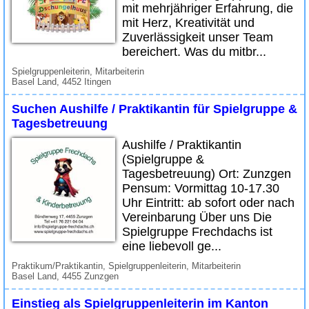
mit mehrjähriger Erfahrung, die
mit Herz, Kreativität und
Zuverlässigkeit unser Team
bereichert. Was du mitbr...
Spielgruppenleiterin, Mitarbeiterin
Basel Land, 4452 Itingen
Suchen Aushilfe / Praktikantin für Spielgruppe &
Tagesbetreuung
Aushilfe / Praktikantin
(Spielgruppe &
Tagesbetreuung) Ort: Zunzgen
Pensum: Vormittag 10-17.30
Uhr Eintritt: ab sofort oder nach
Vereinbarung Über uns Die
Spielgruppe Frechdachs ist
eine liebevoll ge...
Praktikum/Praktikantin, Spielgruppenleiterin, Mitarbeiterin
Basel Land, 4455 Zunzgen
Einstieg als Spielgruppenleiterin im Kanton