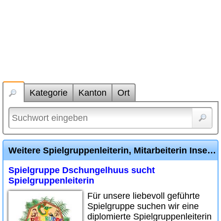
Kategorie
Kanton
Ort
Weitere Spielgruppenleiterin, Mitarbeiterin Inserate
Spielgruppe Dschungelhuus sucht
Spielgruppenleiterin
Für unsere liebevoll geführte
Spielgruppe suchen wir eine
diplomierte Spielgruppenleiterin