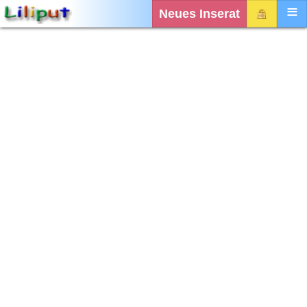
Neues Inserat