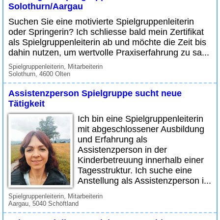
Solothurn/Aargau
Suchen Sie eine motivierte Spielgruppenleiterin
oder Springerin? Ich schliesse bald mein Zertifikat
als Spielgruppenleiterin ab und möchte die Zeit bis
dahin nutzen, um wertvolle Praxiserfahrung zu sa...
Spielgruppenleiterin, Mitarbeiterin
Solothurn, 4600 Olten
Assistenzperson Spielgruppe sucht neue
Tätigkeit
Ich bin eine Spielgruppenleiterin
mit abgeschlossener Ausbildung
und Erfahrung als
Assistenzperson in der
Kinderbetreuung innerhalb einer
Tagesstruktur. Ich suche eine
Anstellung als Assistenzperson i...
Spielgruppenleiterin, Mitarbeiterin
Aargau, 5040 Schöftland