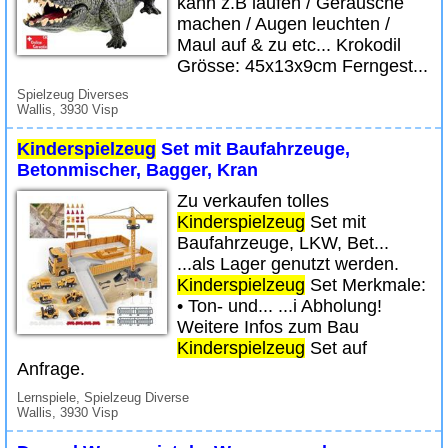
kann z.B laufen / Geräusche
machen / Augen leuchten /
Maul auf & zu etc... Krokodil
Grösse: 45x13x9cm Ferngest...
Spielzeug Diverses
Wallis, 3930 Visp
Kinderspielzeug
Set mit Baufahrzeuge,
Betonmischer, Bagger, Kran
Zu verkaufen tolles
Kinderspielzeug
Set mit
Baufahrzeuge, LKW, Bet...
...als Lager genutzt werden.
Kinderspielzeug
Set Merkmale:
• Ton- und... ...i Abholung!
Weitere Infos zum Bau
Kinderspielzeug
Set auf
Anfrage.
Lernspiele, Spielzeug Diverse
Wallis, 3930 Visp