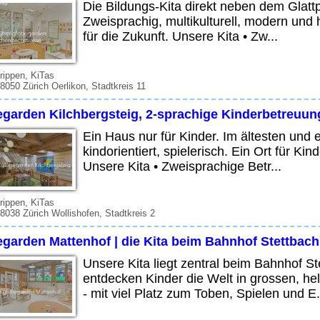
Die Bildungs-Kita direkt neben dem Glat
Zweisprachig, multikulturell, modern und 
für die Zukunft. Unsere Kita • Zw...
rippen, KiTas
 8050 Zürich Oerlikon, Stadtkreis 11
egarden Kilchbergsteig, 2-sprachige Kinderbetreuun
Ein Haus nur für Kinder. Im ältesten und 
kindorientiert, spielerisch. Ein Ort für K
Unsere Kita • Zweisprachige Betr...
rippen, KiTas
 8038 Zürich Wollishofen, Stadtkreis 2
egarden Mattenhof | die Kita beim Bahnhof Stettbach
Unsere Kita liegt zentral beim Bahnhof Ste
entdecken Kinder die Welt in grossen, h
- mit viel Platz zum Toben, Spielen und E.