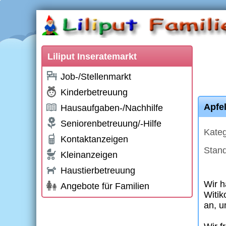
Liliput Inseratemarkt
Job-/Stellenmarkt
Kinderbetreuung
Apfel
Hausaufgaben-/Nachhilfe
Seniorenbetreuung/-Hilfe
Kateg
Kontaktanzeigen
Stand
Kleinanzeigen
Haustierbetreuung
Wir h
Angebote für Familien
Witik
an, u