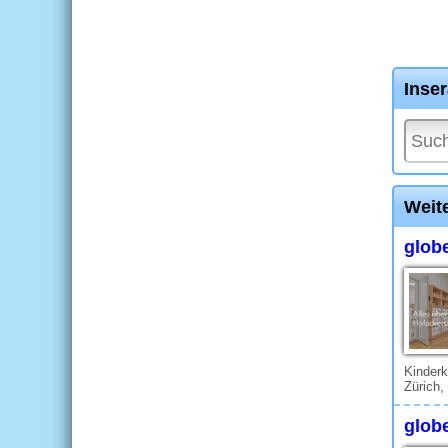
Inse
Weite
globe
Kinderk
Zürich,
glob