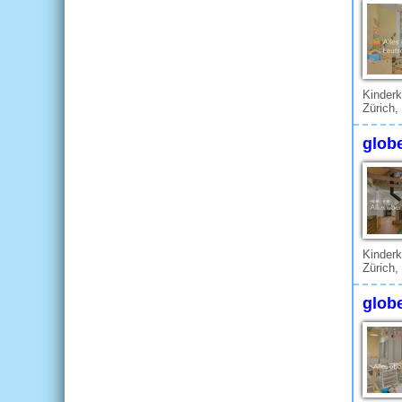
Kinderk
Zürich,
glob
Kinderk
Zürich,
glob