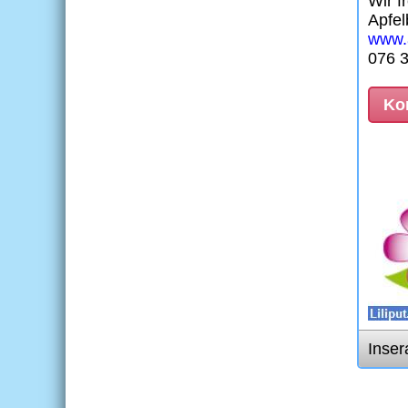
Wir f
Apfel
www.a
076 
Kon
Inser