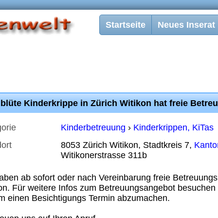
Startseite
Neues Inserat
blüte Kinderkrippe in Zürich Witikon hat freie Betre
orie
Kinderbetreuung
›
Kinderkrippen, KiTas
ort
8053 Zürich Witikon, Stadtkreis 7,
Kanto
Witikonerstrasse 311b
aben ab sofort oder nach Vereinbarung freie Betreuungsp
on. Für weitere Infos zum Betreuungsangebot besuchen
m einen Besichtigungs Termin abzumachen.