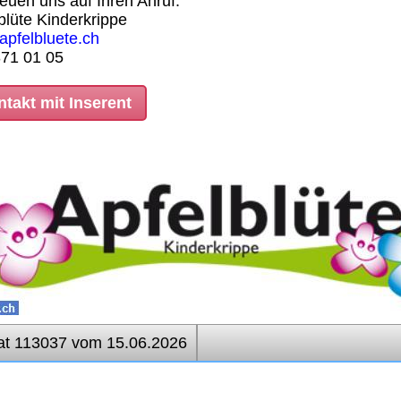
reuen uns auf Ihren Anruf.
blüte Kinderkrippe
pfelbluete.ch
371 01 05
takt mit Inserent
at 113037 vom 15.06.2026