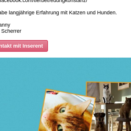
acebook.com/tierbetreuungkonstanz/
abe langjährige Erfahrung mit Katzen und Hunden.
anny
 Scherrer
takt mit Inserent