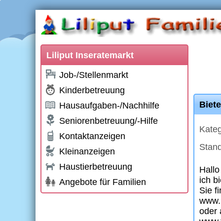
Liliput Inseratemarkt
Job-/Stellenmarkt
Kinderbetreuung
Biet
Hausaufgaben-/Nachhilfe
Seniorenbetreuung/-Hilfe
Kateg
Kontaktanzeigen
Stand
Kleinanzeigen
Haustierbetreuung
Hallo
ich b
Angebote für Familien
Sie f
www.h
oder