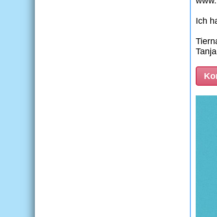
www.f
Ich h
Tiern
Tanja
Kon