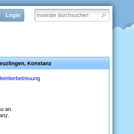
Login
euzlingen, Konstanz
leintierbetreuung
u an.
anz.