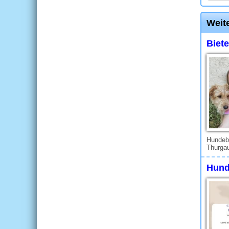
Weit
Biete
Hundebe
Thurgau
Hund