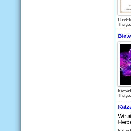
Hundeb
Thurgau
Biet
Katzenb
Thurgau
Katz
Wir s
Herde
Katzenb