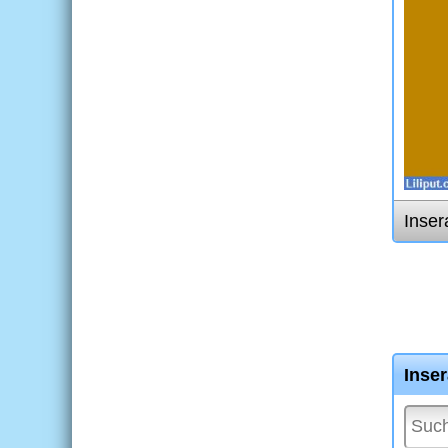
Inser
Inse