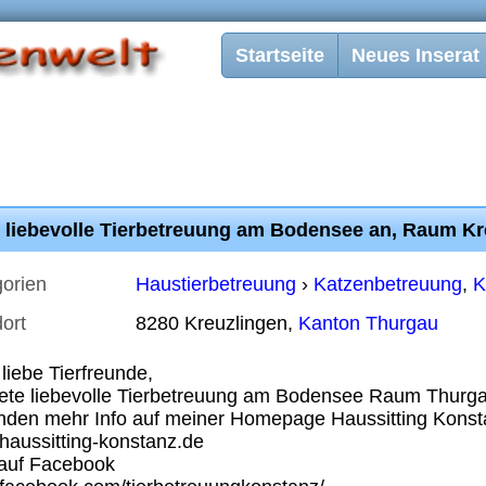
Startseite
Neues Inserat
e liebevolle Tierbetreuung am Bodensee an, Raum Kr
orien
Haustierbetreuung
›
Katzenbetreuung
,
K
ort
8280 Kreuzlingen,
Kanton Thurgau
 liebe Tierfreunde,
iete liebevolle Tierbetreuung am Bodensee Raum Thurga
inden mehr Info auf meiner Homepage Haussitting Konst
aussitting-konstanz.de
 auf Facebook