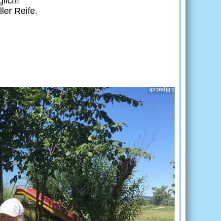
lich!
ler Reife.