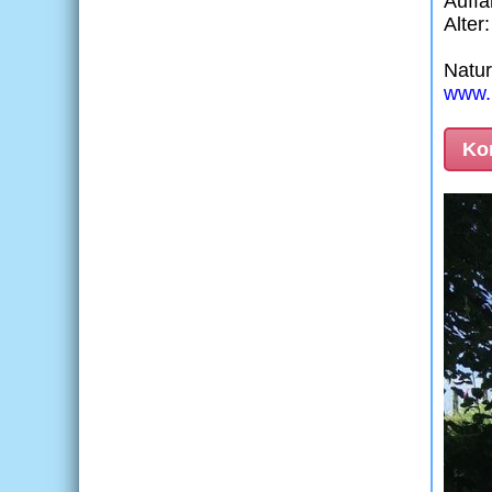
Auffa
Alter
Natur
www.n
Kon