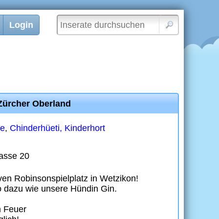
Login
 Zürcher Oberland
pe
,
Chinderhüeti, Kinderhort
rasse 20
iven Robinsonspielplatz in Wetzikon!
dazu wie unsere Hündin Gin.
m Feuer