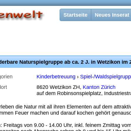
Startseite
Neues Inserat
erbare Naturspielgruppe ab ca. 2 J. in Wetzikon im
orien
Kinderbetreuung
›
Spiel-/Waldspielgrup
ort
8620 Wetzikon ZH,
Kanton Zürich
auf dem Robinsonspielplatz, Industriest
rleben die Natur mit all ihren Elementen auf dem attrakt
mmen Feuer machen und darauf kochen gehört genauso 
 Freitags von 9.00 - 14.00 Uhr, inkl. feinem Zmittag vo