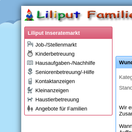
Liliput Inseratemarkt
Job-/Stellenmarkt
Kinderbetreuung
Wund
Hausaufgaben-/Nachhilfe
Seniorenbetreuung/-Hilfe
Kateg
Kontaktanzeigen
Stand
Kleinanzeigen
Haustierbetreuung
Wir e
Angebote für Familien
Zusa
Wann: