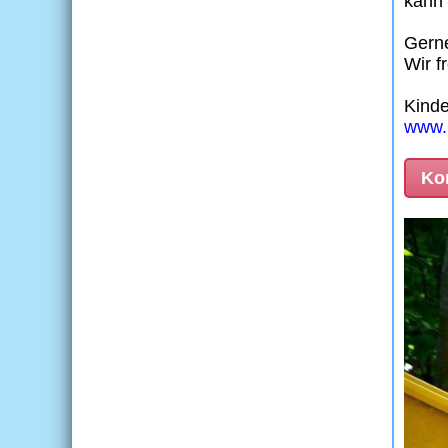
kann 
Gerne
Wir f
Kind
www.k
Kon