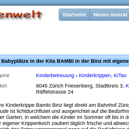
Startseite
Neues Inserat
 Babyplätze in der Kita BAMBI in der Binz mit eigen
orie
Kinderbetreuung
›
Kinderkrippen, KiTas
ort
8045 Zürich Friesenberg, Stadtkreis 3,
K
Räffelstrasse 24
e Kinderkrippe Bambi Binz liegt direkt am Bahnhof Züri
de ist lichtdurchflutet und ausgerichtet auf die Bedürfni
er Garten, in welchem die Kinder im Sommer oft bis in 
 eigener Krippenkoch zaubert täglich frische und abwe