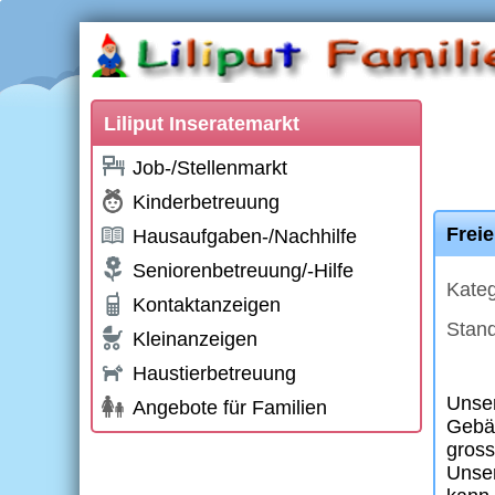
Liliput Inseratemarkt
Job-/Stellenmarkt
Kinderbetreuung
Freie
Hausaufgaben-/Nachhilfe
Seniorenbetreuung/-Hilfe
Kateg
Kontaktanzeigen
Stand
Kleinanzeigen
Haustierbetreuung
Unser
Angebote für Familien
Gebäu
gross
Unser