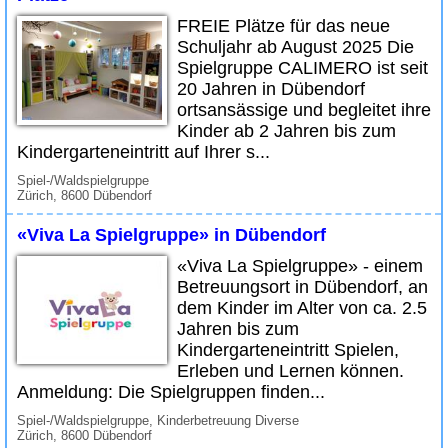
FREIE Plätze für das neue
Schuljahr ab August 2025 Die
Spielgruppe CALIMERO ist seit
20 Jahren in Dübendorf
ortsansässige und begleitet ihre
Kinder ab 2 Jahren bis zum
Kindergarteneintritt auf Ihrer s...
Spiel-/Waldspielgruppe
Zürich, 8600 Dübendorf
«Viva La Spielgruppe» in Dübendorf
«Viva La Spielgruppe» - einem
Betreuungsort in Dübendorf, an
dem Kinder im Alter von ca. 2.5
Jahren bis zum
Kindergarteneintritt Spielen,
Erleben und Lernen können.
Anmeldung: Die Spielgruppen finden...
Spiel-/Waldspielgruppe, Kinderbetreuung Diverse
Zürich, 8600 Dübendorf