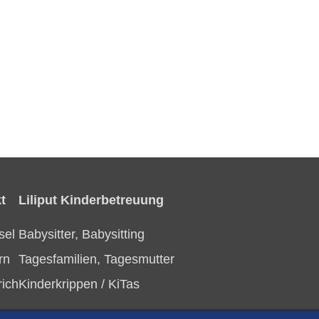
t
Liliput Kinderbetreuung
sel
Babysitter, Babysitting
rn
Tagesfamilien, Tagesmutter
rich
Kinderkrippen / KiTas