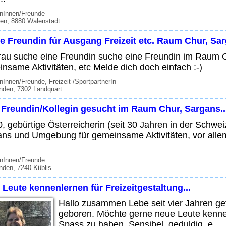
enInnen/Freunde
len, 8880 Walenstadt
e Freundin fúr Ausgang Freizeit etc. Raum Chur, Sa
rau suche eine Freundin suche eine Freundin im Raum
nsame Aktivitäten, etc Melde dich doch einfach :-)
nInnen/Freunde, Freizeit-/SportpartnerIn
nden, 7302 Landquart
 Freundin/Kollegin gesucht im Raum Chur, Sargans..
0, gebürtige Österreicherin (seit 30 Jahren in der Schw
ns und Umgebung für gemeinsame Aktivitäten, vor alle
enInnen/Freunde
nden, 7240 Küblis
Leute kennenlernen für Freizeitgestaltung...
Hallo zusammen Lebe seit vier Jahren ge
geboren. Möchte gerne neue Leute kennenl
Spass zu haben. Sensibel, geduldig, e...