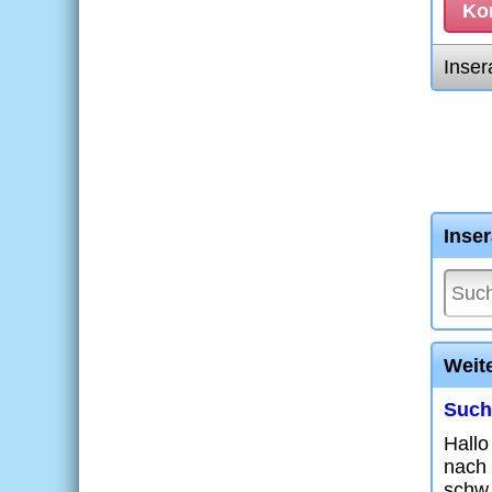
Kon
Inser
Inse
Weit
Suche
Hallo
nach 
schw.