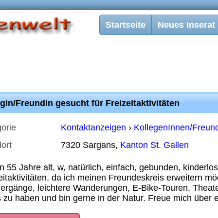
Startseite
Neues Inserat
gin/Freundin gesucht für Freizeitaktivitäten
orie
Kontaktanzeigen
›
KollegenInnen/Freun
ort
7320 Sargans,
Kanton St. Gallen
in 55 Jahre alt, w, natürlich, einfach, gebunden, kinderlo
eitaktivitäten, da ich meinen Freundeskreis erweitern m
ergänge, leichtere Wanderungen, E-Bike-Touren, Theater
s zu haben und bin gerne in der Natur. Freue mich über 