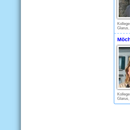
Kollege
Glarus,
Möch
Kolleg
Glarus,