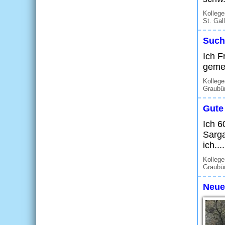
Kolleg
St. Gal
Such
Ich F
gemei
Kollege
Graubü
Gute
Ich 6
Sarga
ich....
Kolleg
Graubü
Neue 