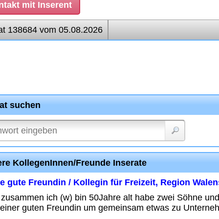
takt mit Inserent
at 138684 vom 05.08.2026
rat suchen
ere KollegenInnen/Freunde Inserate
 gute Freundin / Kollegin für Freizeit, Region Wale
 zusammen ich (w) bin 50Jahre alt habe zwei Söhne un
einer guten Freundin um gemeinsam etwas zu Unterne
..