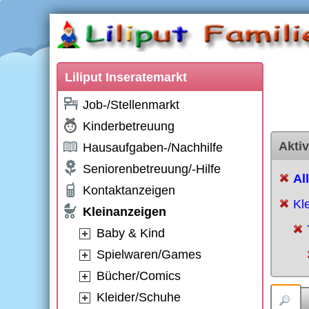
Liliput Inseratemarkt
Job-/Stellenmarkt
Kinderbetreuung
Aktiv
Hausaufgaben-/Nachhilfe
Seniorenbetreuung/-Hilfe
Al
Kontaktanzeigen
Kl
Kleinanzeigen
Baby & Kind
Spielwaren/Games
Bücher/Comics
Kleider/Schuhe