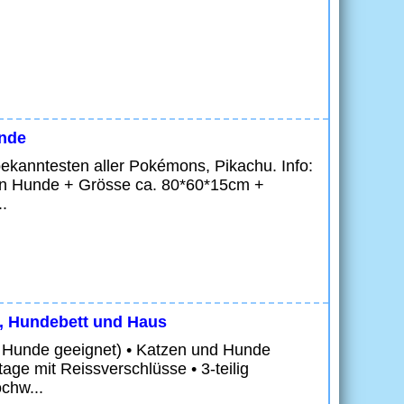
unde
bekanntesten aller Pokémons, Pikachu. Info:
inen Hunde + Grösse ca. 80*60*15cm +
.
t, Hundebett und Haus
der Hunde geeignet) • Katzen und Hunde
ge mit Reissverschlüsse • 3-teilig
ochw...