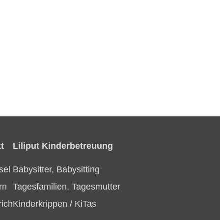
t
Liliput Kinderbetreuung
sel
Babysitter, Babysitting
rn
Tagesfamilien, Tagesmutter
rich
Kinderkrippen / KiTas