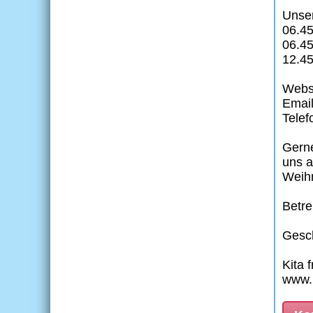
Unse
06.45
06.45
12.45
Websi
Emai
Telef
Gerne
uns a
Weih
Betr
Gesc
Kita 
www.k