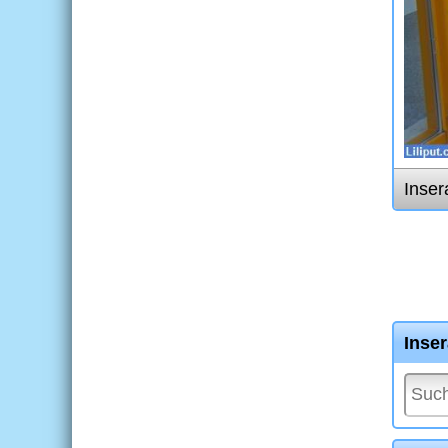
Inser
Inse