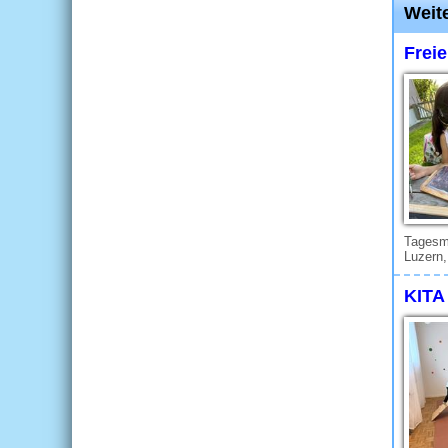
Weite
Frei
Tagesmu
Luzern
KITA