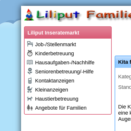
Liliput Inseratemarkt
Job-/Stellenmarkt
Kinderbetreuung
Kita
Hausaufgaben-/Nachhilfe
Seniorenbetreuung/-Hilfe
Kateg
Kontaktanzeigen
Stand
Kleinanzeigen
Haustierbetreuung
Die K
Angebote für Familien
eine 
Auge