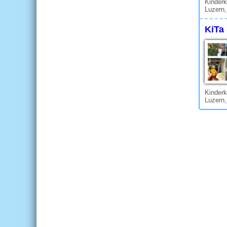
Kinderk
Luzern,
KiTa 
Kinderk
Luzern,