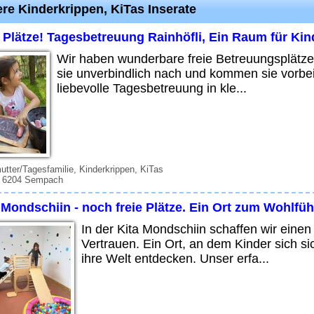
re Kinderkrippen, KiTas Inserate
e Plätze! Tagesbetreuung Rainhöfli, Ein Raum für Ki
Wir haben wunderbare freie Betreuungsplätze
sie unverbindlich nach und kommen sie vorb
liebevolle Tagesbetreuung in kle...
tter/Tagesfamilie, Kinderkrippen, KiTas
, 6204 Sempach
 Mondschiin - noch freie Plätze. Ein Ort zum Wohlfü
In der Kita Mondschiin schaffen wir eine
Vertrauen. Ein Ort, an dem Kinder sich si
ihre Welt entdecken. Unser erfa...