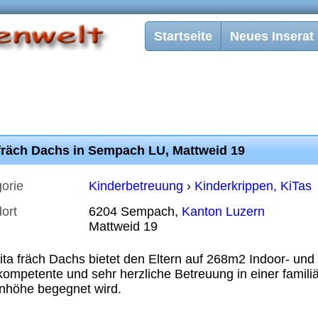
Startseite
Neues Inserat
 fräch Dachs in Sempach LU, Mattweid 19
orie
Kinderbetreuung
›
Kinderkrippen, KiTas
ort
6204 Sempach,
Kanton Luzern
Mattweid 19
ita fräch Dachs bietet den Eltern auf 268m2 Indoor- un
kompetente und sehr herzliche Betreuung in einer famili
nhöhe begegnet wird.