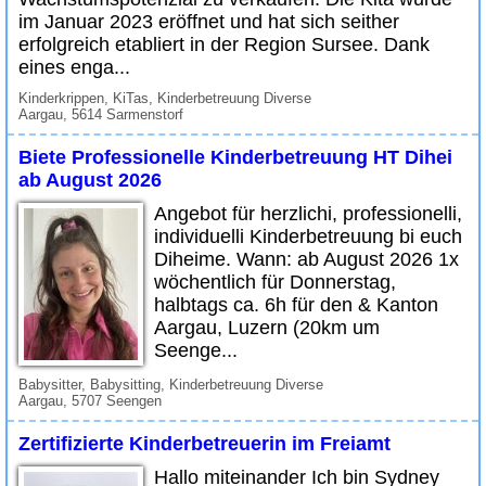
im Januar 2023 eröffnet und hat sich seither
erfolgreich etabliert in der Region Sursee. Dank
eines enga...
Kinderkrippen, KiTas, Kinderbetreuung Diverse
Aargau, 5614 Sarmenstorf
Biete Professionelle Kinderbetreuung HT Dihei
ab August 2026
Angebot für herzlichi, professionelli,
individuelli Kinderbetreuung bi euch
Diheime. Wann: ab August 2026 1x
wöchentlich für Donnerstag,
halbtags ca. 6h für den & Kanton
Aargau, Luzern (20km um
Seenge...
Babysitter, Babysitting, Kinderbetreuung Diverse
Aargau, 5707 Seengen
Zertifizierte Kinderbetreuerin im Freiamt
Hallo miteinander Ich bin Sydney