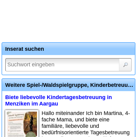
Inserat suchen
Weitere Spiel-/Waldspielgruppe, Kinderbetreuung Diverse Inserate
Biete liebevolle Kindertagesbetreuung in
Menziken im Aargau
Hallo miteinander Ich bin Martina, 4-
fache Mama, und biete eine
familiäre, liebevolle und
bedürfnisorientierte Tagesbetreuung