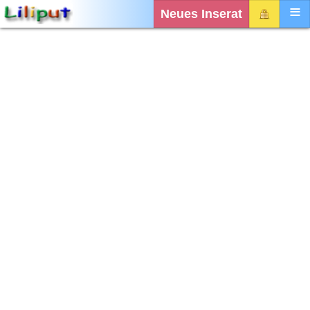
Neues Inserat