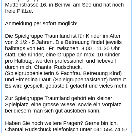
Muttenstrasse 16, in Beinwil am See und hat noch
freie Plätze.
Anmeldung per sofort möglich!
Die Spielgruppe Traumland ist für Kinder im Alter
von 2 1/2 - 5 Jahren. Die Betreuung findet jeweils
halbtags von Mo.–Fr. zwischen. 8.00 - 11.30 Uhr
statt. Die Kinder, eine Gruppe an max. 10 Kinder
pro Halbtag, werden professionell und liebevoll
durch mich, Chantal Rudschuck,
(Spielgruppenleiterin & Fachfrau Betreuung Kind)
und Elmedina Dauti (Spielgruppenasistenz) betreut.
Es wird gespielt, gebastelt, gelacht und vieles mehr.
Zur Spielgruppe Traumland gehört ein kleiner
Spielplatz, eine grosse Wiese, sowie ein Vorplatz,
bei diesem man sich gut austoben kann.
Haben Sie noch weitere Fragen? Gerne bin ich,
Chantal Rudschuck telefonisch unter 041 554 74 57