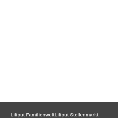
Liliput Familienwelt
Liliput Stellenmarkt