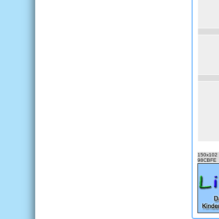
150x102 P
98CBFE