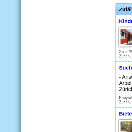
Zufäl
Kind
Spiel-/
Zürich,
Such
- Ans
Arbei
Züric
Babysit
Zürich,
Biet