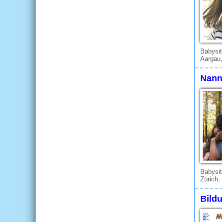
Babysit
Aargau
Nann
Babysit
Zürich,
Bild