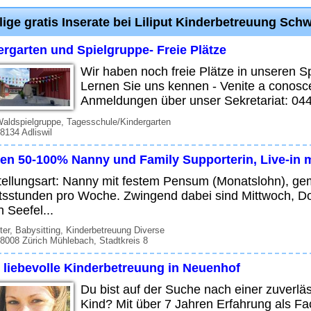
lige gratis Inserate bei Liliput Kinderbetreuung Sch
ergarten und Spielgruppe- Freie Plätze
Wir haben noch freie Plätze in unseren 
Lernen Sie uns kennen - Venite a conosce
Anmeldungen über unser Sekretariat: 044
Waldspielgruppe, Tagesschule/Kindergarten
 8134 Adliswil
en 50-100% Nanny und Family Supporterin, Live-in 
tellungsart: Nanny mit festem Pensum (Monatslohn), ge
tsstunden pro Woche. Zwingend dabei sind Mittwoch, Do
h Seefel...
ter, Babysitting, Kinderbetreuung Diverse
 8008 Zürich Mühlebach, Stadtkreis 8
e liebevolle Kinderbetreuung in Neuenhof
Du bist auf der Suche nach einer zuverläs
Kind? Mit über 7 Jahren Erfahrung als Fa