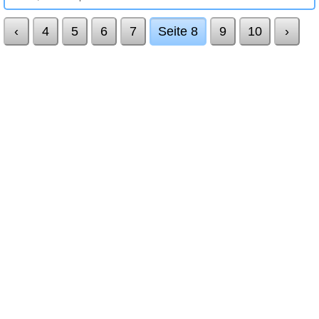
‹
4
5
6
7
Seite 8
9
10
›