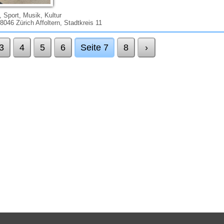
t, Sport, Musik, Kultur
 8046 Zürich Affoltern, Stadtkreis 11
3
4
5
6
Seite 7
8
›