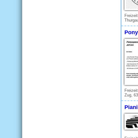
Freizei
Thurgau
Pony
Freizei
Zug, 6
Piani