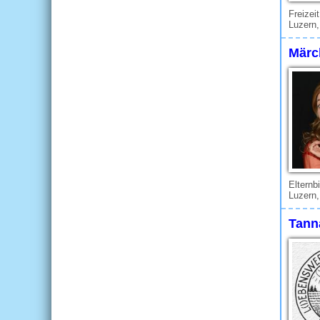
Freizei
Luzern
Märc
Elternb
Luzern
Tann