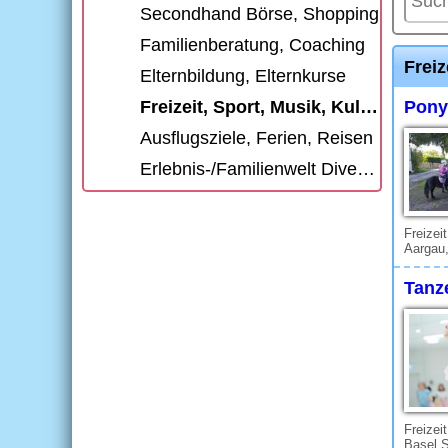
Secondhand Börse, Shopping
Familienberatung, Coaching
Freiz
Elternbildung, Elternkurse
Freizeit, Sport, Musik, Kultur
Pony
Ausflugsziele, Ferien, Reisen
Erlebnis-/Familienwelt Diverse
Freizei
Aargau,
Tanz
Freizei
Basel S