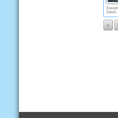
Freizei
Zürich,
‹