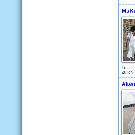
MuKi
Freizei
Zürich,
Alte