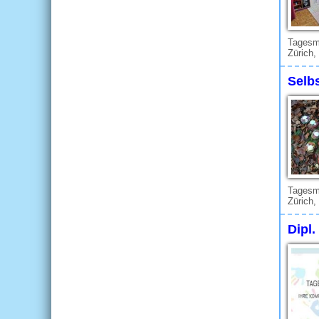
Tagesmu
Zürich,
Selb
Tagesmu
Zürich,
Dipl.