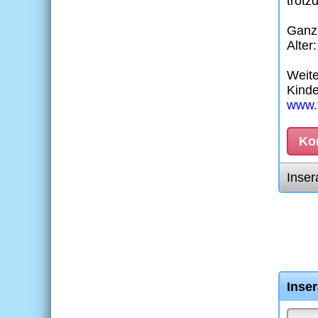
trotz
Ganz-
Alter
Weite
Kinde
www.t
Kon
Inser
Inse