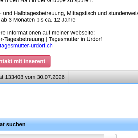
dem den Halt in der Gruppe zu spüren.
 und Halbtagesbetreuung, Mittagstisch und stundenwei
: ab 3 Monaten bis ca. 12 Jahre
re Informationen auf meiner Webseite:
r-Tagesbetreuung | Tagesmutter in Urdorf
agesmutter-urdorf.ch
takt mit Inserent
at 133408 vom 30.07.2026
rat suchen