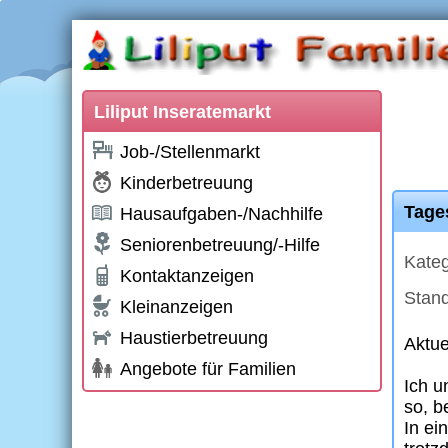
Liliput Inseratemarkt
Job-/Stellenmarkt
Kinderbetreuung
Tage
Hausaufgaben-/Nachhilfe
Seniorenbetreuung/-Hilfe
Kateg
Kontaktanzeigen
Stand
Kleinanzeigen
Haustierbetreuung
Aktue
Angebote für Familien
Ich u
so, b
In ei