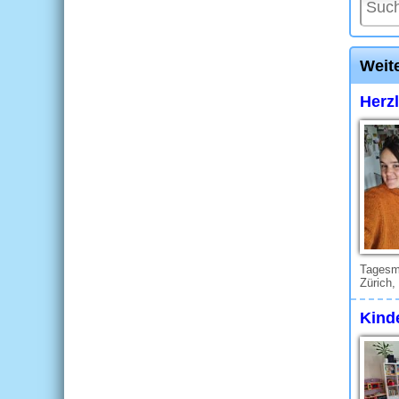
Weit
Herz
Tagesmu
Zürich,
Kind