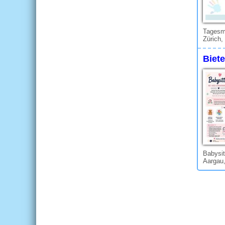
Tagesmu
Zürich,
Biete
Babysit
Aargau,