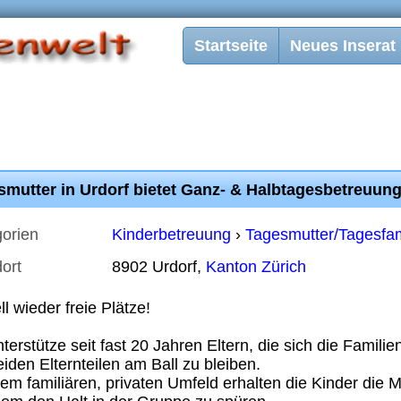
Startseite
Neues Inserat
smutter in Urdorf bietet Ganz- & Halbtagesbetreuung
orien
Kinderbetreuung
›
Tagesmutter/Tagesfam
ort
8902 Urdorf,
Kanton Zürich
ll wieder freie Plätze!
nterstütze seit fast 20 Jahren Eltern, die sich die Famili
eiden Elternteilen am Ball zu bleiben.
nem familiären, privaten Umfeld erhalten die Kinder die Mö