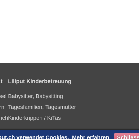
t
Liliput Kinderbetreuung
sel
Babysitter, Babysitting
rn
Tagesfamilien, Tagesmutter
rich
Kinderkrippen / KiTas
iput.ch verwendet Cookies.
Mehr erfahren
Schlies