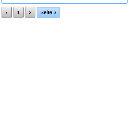
‹
1
2
Seite 3