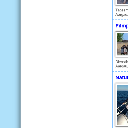
Tagesmu
Aargau,
Film
Dienstl
Aargau
Natu