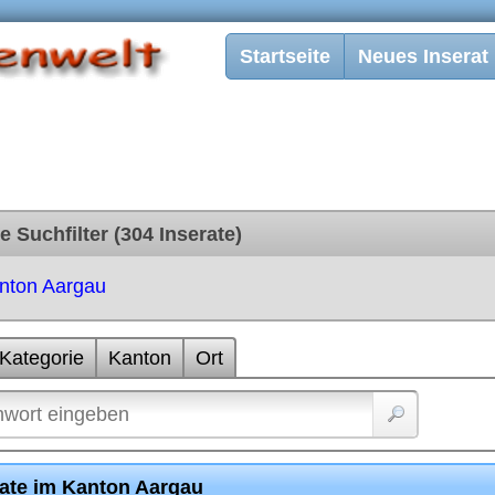
Startseite
Neues Inserat
e Suchfilter (304 Inserate)
nton Aargau
Kategorie
Kanton
Ort
rate im Kanton Aargau