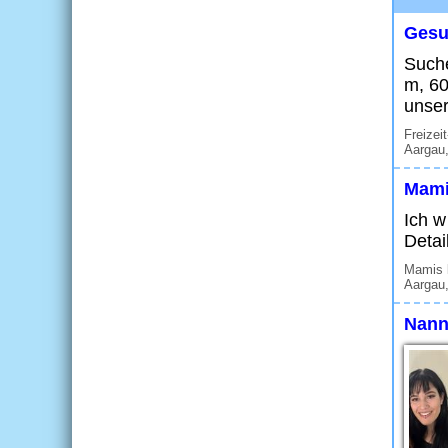
Gesu
Suche
m, 60
unser
Freizei
Aargau,
Mami
Ich w
Detai
Mamis 
Aargau
Nann