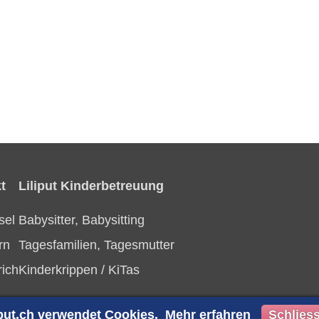
t
Liliput Kinderbetreuung
sel
Babysitter, Babysitting
rn
Tagesfamilien, Tagesmutter
rich
Kinderkrippen / KiTas
iput.ch verwendet Cookies.
Mehr erfahren
Schlies