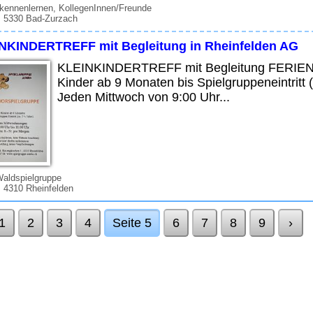
kennenlernen, KollegenInnen/Freunde
, 5330 Bad-Zurzach
NKINDERTREFF mit Begleitung in Rheinfelden AG
KLEINKINDERTREFF mit Begleitung FERIEN V
Kinder ab 9 Monaten bis Spielgruppeneintritt (
Jeden Mittwoch von 9:00 Uhr...
Waldspielgruppe
 4310 Rheinfelden
1
2
3
4
Seite 5
6
7
8
9
›