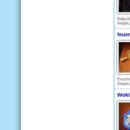
Babysit
Aargau
feuer
Esszim
Aargau,
Woki