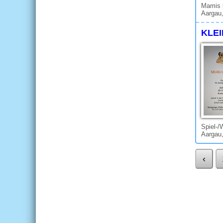
Mamis 
Aargau
KLEI
Spiel-/
Aargau,
‹