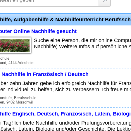
hilfe, Aufgabenhilfe & Nachhilfeunterricht Berufssc
uter Online Nachhilfe gesucht
Suche eine Person, die mir online Compu
Nachhilfe) Weitere Infos auf persönliche 
schule
and, 4144 Arlesheim
 Nachhilfe in Französisch / Deutsch
über zehn Jahren gebe ich erfolgreich Nachhilfe für Fran
er individuell zu helfen, sich zu verbessern. Ich freue m
rstufe, Berufsschule
len, 9402 Mörschwil
ilfe Englisch, Deutsch, Französisch, Latein, Biolog
 Tag! Ich biete Nachhilfe und/oder Prüfungsvorbereitun
ösisch, Latein, Biologie und/oder Geschichte. Die Lektione