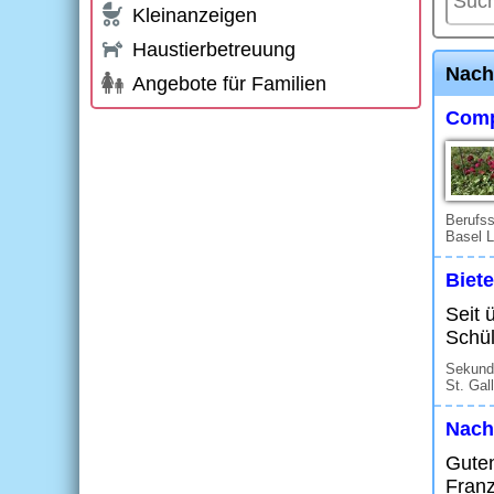
Kleinanzeigen
Haustierbetreuung
Nach
Angebote für Familien
Comp
Berufs
Basel L
Biete
Seit 
Schül
Sekunda
St. Gal
Nachh
Guten
Franz