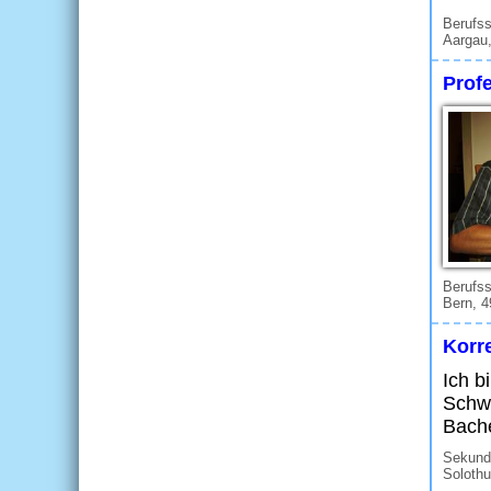
Berufs
Aargau
Profe
Berufs
Bern, 4
Korre
Ich b
Schwe
Bache
Sekunda
Solothu