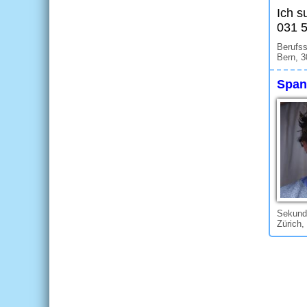
Ich s
031 
Berufs
Bern, 3
Spani
Sekunda
Zürich,