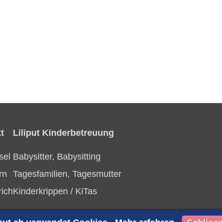
t
Liliput Kinderbetreuung
sel
Babysitter, Babysitting
rn
Tagesfamilien, Tagesmutter
rich
Kinderkrippen / KiTas