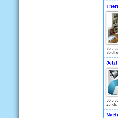
There
Berufss
Solothu
Jetzt
Berufs
Zürich,
Nach