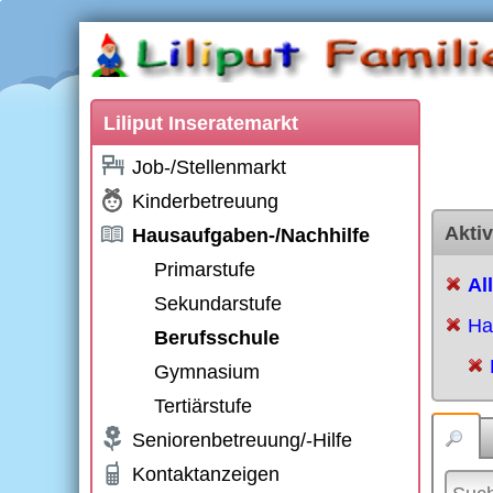
Liliput Inseratemarkt
Job-/Stellenmarkt
Kinderbetreuung
Aktiv
Hausaufgaben-/Nachhilfe
Primarstufe
Al
Sekundarstufe
Ha
Berufsschule
Gymnasium
Tertiärstufe
Seniorenbetreuung/-Hilfe
Kontaktanzeigen