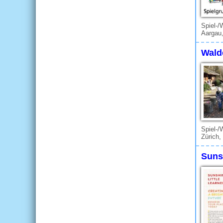
Spiel-/
Aargau
Wald
Spiel-/
Zürich,
Sunsh