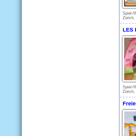
Spiel-/
Zürich,
LES 
Spiel-/
Zürich,
Freie