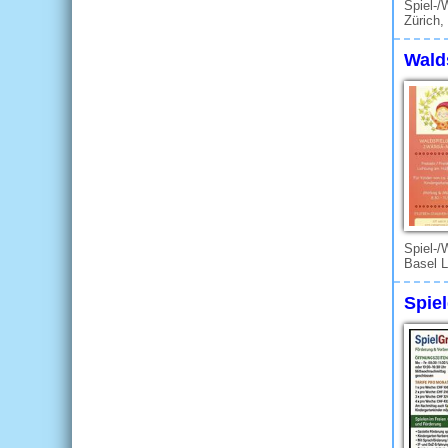
Spiel-/
Zürich,
Wald
Spiel-/
Basel L
Spiel