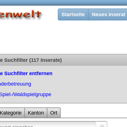
Startseite
Neues Inserat
e Suchfilter (117 Inserate)
le Suchfilter entfernen
nderbetreuung
Spiel-/Waldspielgruppe
Kategorie
Kanton
Ort