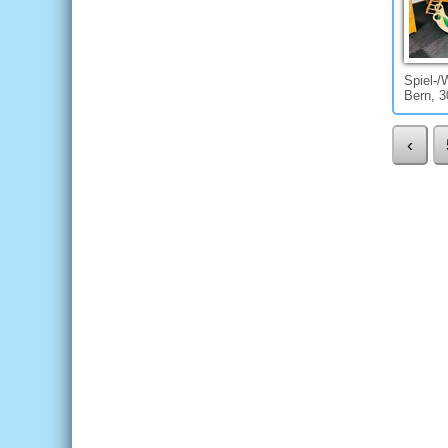
Spiel-/
Bern, 3
‹