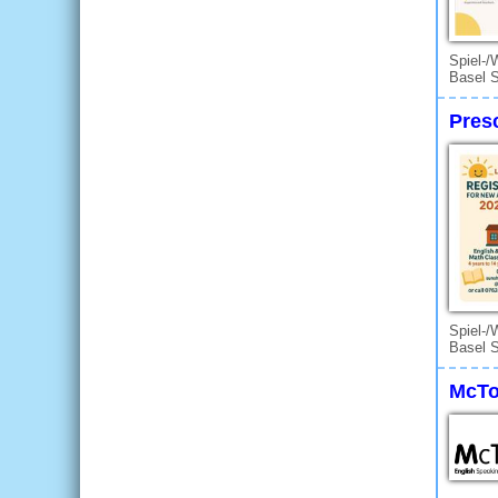
Spiel-/
Basel S
Pres
Spiel-/
Basel S
McTo