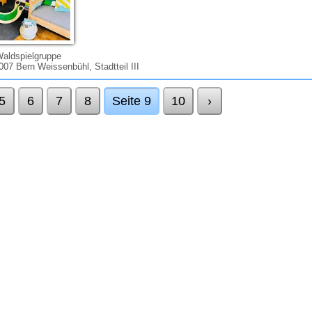
Waldspielgruppe
007 Bern Weissenbühl, Stadtteil III
5
6
7
8
Seite 9
10
›