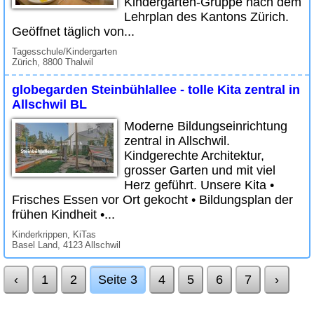
Kindergarten-Gruppe nach dem
Lehrplan des Kantons Zürich.
Geöffnet täglich von...
Tagesschule/Kindergarten
Zürich, 8800 Thalwil
globegarden Steinbühlallee - tolle Kita zentral in
Allschwil BL
Moderne Bildungseinrichtung
zentral in Allschwil.
Kindgerechte Architektur,
grosser Garten und mit viel
Herz geführt. Unsere Kita •
Frisches Essen vor Ort gekocht • Bildungsplan der
frühen Kindheit •...
Kinderkrippen, KiTas
Basel Land, 4123 Allschwil
‹
1
2
Seite 3
4
5
6
7
›