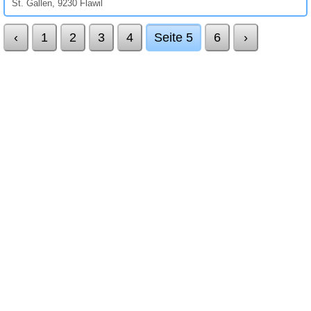
St. Gallen, 9230 Flawil
‹
1
2
3
4
Seite 5
6
›