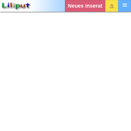
Neues Inserat