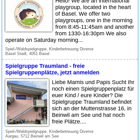
Hello! We are an international
playgroup, located in the heart
of Basel. We offer two
playgroups, one in the morning
from 8:45-11:45am and another
from 1330-16:30pm We also
operate on Saturday morning...
Spiel-/Waldspielgruppe, Kinderbetreuung Diverse
Basel Stadt, 4051 Basel
Spielgruppe Traumland - freie
Spielgruppenplätze, jetzt anmelden
Liebe Mamis und Papis Sucht Ihr
noch einen Spielgruppenplatz für
euer Kind / eure Kinder? Die
Spielgruppe Traumland befindet
sich an der Muttenstrasse 16, in
Beinwil am See und hat noch
freie Plätze....
Spiel-/Waldspielgruppe, Kinderbetreuung Diverse
Aargau, 5712 Beinwil am See