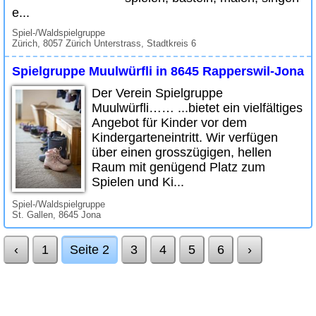
e...
Spiel-/Waldspielgruppe
Zürich, 8057 Zürich Unterstrass, Stadtkreis 6
Spielgruppe Muulwürfli in 8645 Rapperswil-Jona
Der Verein Spielgruppe
Muulwürfli…… ...bietet ein vielfältiges
Angebot für Kinder vor dem
Kindergarteneintritt. Wir verfügen
über einen grosszügigen, hellen
Raum mit genügend Platz zum
Spielen und Ki...
Spiel-/Waldspielgruppe
St. Gallen, 8645 Jona
‹
1
Seite 2
3
4
5
6
›