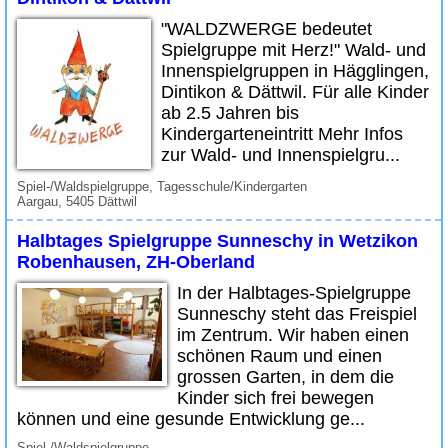
"WALDZWERGE bedeutet
Spielgruppe mit Herz!" Wald- und
Innenspielgruppen in Hägglingen,
Dintikon & Dättwil. Für alle Kinder
ab 2.5 Jahren bis
Kindergarteneintritt Mehr Infos
zur Wald- und Innenspielgru...
Spiel-/Waldspielgruppe, Tagesschule/Kindergarten
Aargau, 5405 Dättwil
Halbtages Spielgruppe Sunneschy in Wetzikon
Robenhausen, ZH-Oberland
In der Halbtages-Spielgruppe
Sunneschy steht das Freispiel
im Zentrum. Wir haben einen
schönen Raum und einen
grossen Garten, in dem die
Kinder sich frei bewegen
können und eine gesunde Entwicklung ge...
Spiel-/Waldspielgruppe