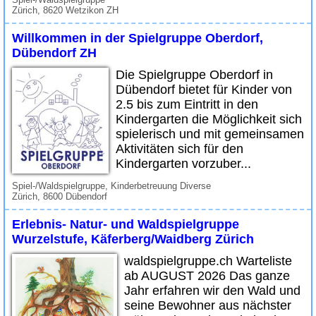
Zürich, 8620 Wetzikon ZH
Willkommen in der Spielgruppe Oberdorf,
Dübendorf ZH
Die Spielgruppe Oberdorf in
Dübendorf bietet für Kinder von
2.5 bis zum Eintritt in den
Kindergarten die Möglichkeit sich
spielerisch und mit gemeinsamen
Aktivitäten sich für den
Kindergarten vorzuber...
Spiel-/Waldspielgruppe, Kinderbetreuung Diverse
Zürich, 8600 Dübendorf
Erlebnis- Natur- und Waldspielgruppe
Wurzelstufe, Käferberg/Waidberg Zürich
waldspielgruppe.ch Warteliste
ab AUGUST 2026 Das ganze
Jahr erfahren wir den Wald und
seine Bewohner aus nächster